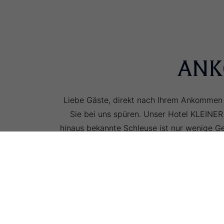
ANK
Liebe Gäste, direkt nach Ihrem Ankommen 
Sie bei uns spüren. Unser Hotel KLEINER
hinaus bekannte Schleuse ist nur wenige Ge
so dicht an die "dicken Pötte" wie bei u
Egal ob Sie einen Urlaub an der Nordseek
Schiffsverkehr interessieren oder geschäf