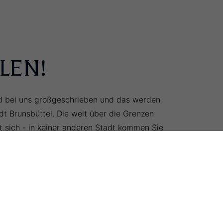
LEN!
rd bei uns großgeschrieben und das werden
t Brunsbüttel. Die weit über die Grenzen
t sich - in keiner anderen Stadt kommen Sie
zum Wasser - sei es die Elbe oder der NOK
e-Kanal machen, sich für die Elbe und den
unft in unserem liebevoll geführten Hotel.