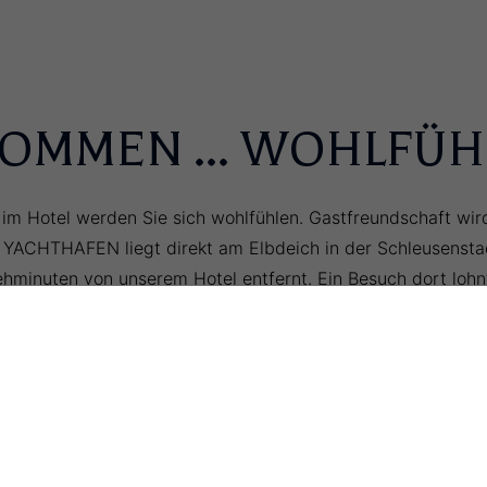
OMMEN ... WOHLFÜH
im Hotel werden Sie sich wohlfühlen. Gastfreundschaft wi
 YACHTHAFEN liegt direkt am Elbdeich in der Schleusenstad
hminuten von unserem Hotel entfernt. Ein Besuch dort lohn
ns. Nicht nur unsere touristischen Gäste schätzen die Nähe 
(Nord-Ostsee-Kanal).
üste planen oder mit dem Fahrrad eine Tour am Nord-Ostse
tlich unterwegs sind… wir bieten Ihnen die passende Unterk